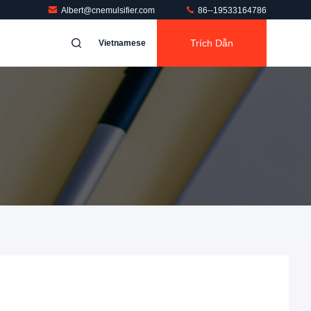
Albert@cnemulsifier.com
86--19533164786
Trích Dẫn
Vietnamese