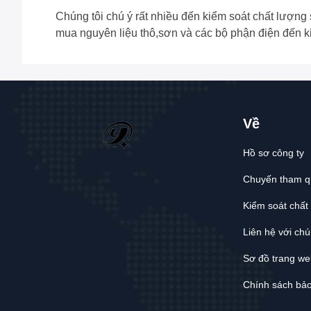
Chúng tôi chú ý rất nhiều đến kiểm soát chất lượng
mua nguyên liệu thô,sơn và các bộ phận điện đến k
Về
Hồ sơ công ty
Chuyến tham q
Kiểm soát chất
Liên hệ với chú
Sơ đồ trang we
Chính sách bả