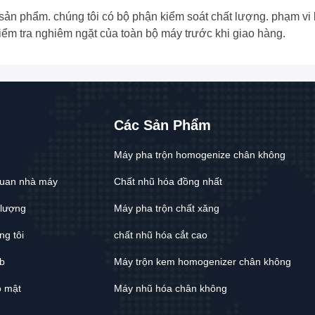
 sản phẩm. chúng tôi có bộ phận kiểm soát chất lượng. phạm vi 
iểm tra nghiêm ngặt của toàn bộ máy trước khi giao hàng.
Các Sản Phẩm
Máy pha trộn homogenize chân không
uan nhà máy
Chất nhũ hóa đồng nhất
 lượng
Máy pha trộn chất xăng
ng tôi
chất nhũ hóa cắt cao
b
Máy trộn kem homogenizer chân không
o mật
Máy nhũ hóa chân không