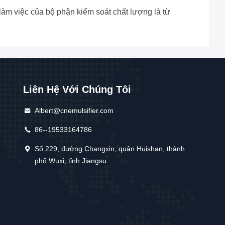
làm việc của bộ phận kiểm soát chất lượng là từ
Liên Hệ Với Chúng Tôi
Albert@cnemulsifier.com
86--19533164786
Số 229, đường Changxin, quận Huishan, thành
phố Wuxi, tỉnh Jiangsu