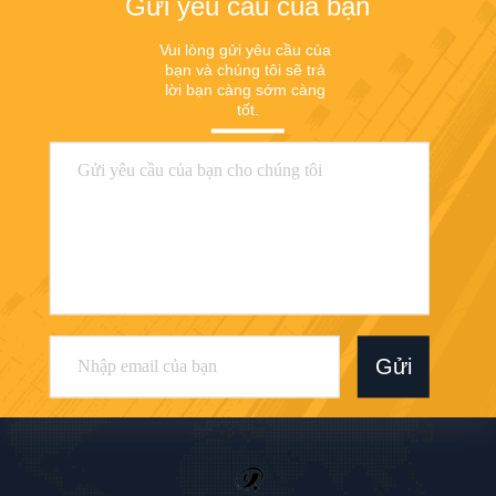
Gửi yêu cầu của bạn
Vui lòng gửi yêu cầu của 
bạn và chúng tôi sẽ trả 
lời bạn càng sớm càng 
tốt.
Gửi