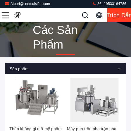
Albert@cnemulsifier.com
86--19533164786
Trích Dẫ
Các Sản
Phẩm
Sản phẩm
Thép không gỉ mỡ mỹ phẩm
Máy pha trộn pha trộn pha