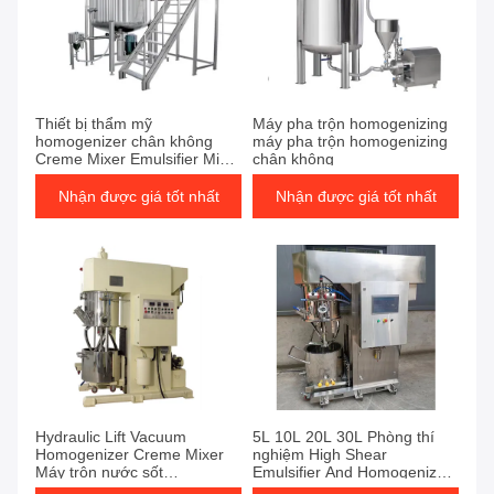
Thiết bị thẩm mỹ
Máy pha trộn homogenizing
homogenizer chân không
máy pha trộn homogenizing
Creme Mixer Emulsifier Mixer
chân không
Machine For Face Cream
Lotion
Nhận được giá tốt nhất
Nhận được giá tốt nhất
Hydraulic Lift Vacuum
5L 10L 20L 30L Phòng thí
Homogenizer Creme Mixer
nghiệm High Shear
Máy trộn nước sốt
Emulsifier And Homogenizer
mayonnaise Máy trộn
Homogeneous