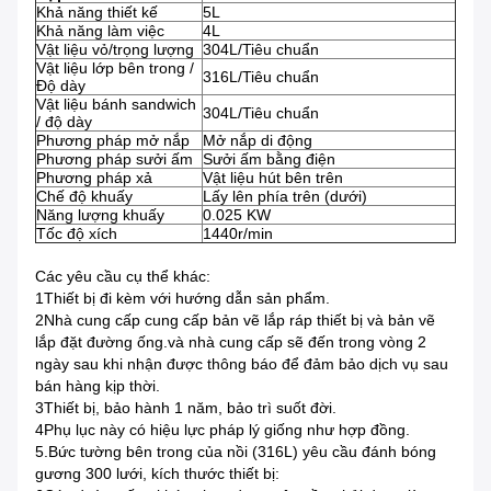
Khả năng thiết kế
5L
Khả năng làm việc
4L
Vật liệu vỏ/trọng lượng
304L/Tiêu chuẩn
Vật liệu lớp bên trong /
316L/Tiêu chuẩn
Độ dày
Vật liệu bánh sandwich
304L/Tiêu chuẩn
/ độ dày
Phương pháp mở nắp
Mở nắp di động
Phương pháp sưởi ấm
Sưởi ấm bằng điện
Phương pháp xả
Vật liệu hút bên trên
Chế độ khuấy
Lấy lên phía trên (dưới)
Năng lượng khuấy
0.025 KW
Tốc độ xích
1440r/min
Các yêu cầu cụ thể khác:
1Thiết bị đi kèm với hướng dẫn sản phẩm.
2Nhà cung cấp cung cấp bản vẽ lắp ráp thiết bị và bản vẽ
lắp đặt đường ống.và nhà cung cấp sẽ đến trong vòng 2
ngày sau khi nhận được thông báo để đảm bảo dịch vụ sau
bán hàng kịp thời.
3Thiết bị, bảo hành 1 năm, bảo trì suốt đời.
4Phụ lục này có hiệu lực pháp lý giống như hợp đồng.
5.Bức tường bên trong của nồi (316L) yêu cầu đánh bóng
gương 300 lưới, kích thước thiết bị: