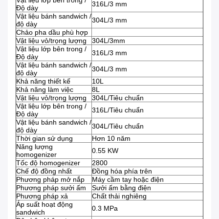
Vật liệu lớp bên trong /
316L/3 mm
Độ dày
Vật liệu bánh sandwich /
304L/3 mm
độ dày
Chảo pha dầu phù hợp
Vật liệu vỏ/trọng lượng
304L/3mm
Vật liệu lớp bên trong /
316L/3 mm
Độ dày
Vật liệu bánh sandwich /
304L/3 mm
độ dày
Khả năng thiết kế
10L
Khả năng làm việc
8L
Vật liệu vỏ/trọng lượng
304L/Tiêu chuẩn
Vật liệu lớp bên trong /
316L/Tiêu chuẩn
Độ dày
Vật liệu bánh sandwich /
304L/Tiêu chuẩn
độ dày
Thời gian sử dụng
Hơn 10 năm
Năng lượng
0.55 KW
homogenizer
Tốc độ homogenizer
2800
Chế độ đồng nhất
Đồng hóa phía trên
Phương pháp mở nắp
Máy cầm tay hoặc điện
Phương pháp sưởi ấm
Sưởi ấm bằng điện
Phương pháp xả
Chất thải nghiêng
Áp suất hoạt động
0.3 MPa
sandwich