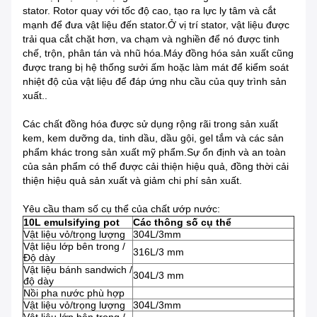
stator. Rotor quay với tốc độ cao, tạo ra lực ly tâm và cắt
mạnh để đưa vật liệu đến stator.Ở vị trí stator, vật liệu được
trải qua cắt chặt hơn, va chạm và nghiền để nó được tinh
chế, trộn, phân tán và nhũ hóa.Máy đồng hóa sản xuất cũng
được trang bị hệ thống sưởi ấm hoặc làm mát để kiểm soát
nhiệt độ của vật liệu để đáp ứng nhu cầu của quy trình sản
xuất..
Các chất đồng hóa được sử dụng rộng rãi trong sản xuất
kem, kem dưỡng da, tinh dầu, dầu gội, gel tắm và các sản
phẩm khác trong sản xuất mỹ phẩm.Sự ổn định và an toàn
của sản phẩm có thể được cải thiện hiệu quả, đồng thời cải
thiện hiệu quả sản xuất và giảm chi phí sản xuất.
Yêu cầu tham số cụ thể của chất ướp nước:
10L emulsifying pot
Các thông số cụ thể
Vật liệu vỏ/trọng lượng
304L/3mm
Vật liệu lớp bên trong /
316L/3 mm
Độ dày
Vật liệu bánh sandwich /
304L/3 mm
độ dày
Nồi pha nước phù hợp
Vật liệu vỏ/trọng lượng
304L/3mm