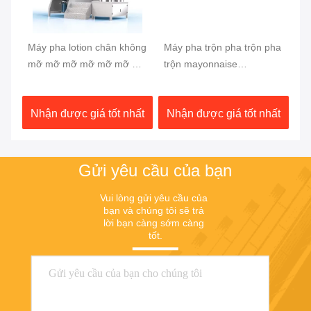
ân
Máy pha lotion chân không
Máy pha trộn pha trộn pha
ện
mỡ mỡ mỡ mỡ mỡ mỡ mỡ
trộn mayonnaise
mỡ mỡ mỡ
homogenizer
ất
Nhận được giá tốt nhất
Nhận được giá tốt nhất
Gửi yêu cầu của bạn
Vui lòng gửi yêu cầu của 
bạn và chúng tôi sẽ trả 
lời bạn càng sớm càng 
tốt.