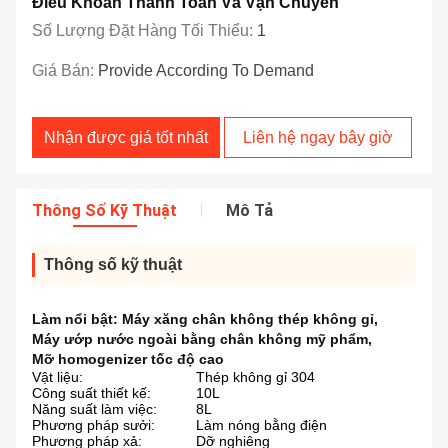
Điều Khoản Thanh Toán Và Vận Chuyển
Số Lượng Đặt Hàng Tối Thiểu:
1
Giá Bán:
Provide According To Demand
Nhận được giá tốt nhất
Liên hệ ngay bây giờ
Thông Số Kỹ Thuật
Mô Tả
Thông số kỹ thuật
Làm nổi bật:
Máy xăng chân không thép không gỉ
,
Máy ướp nước ngoài bằng chân không mỹ phẩm
,
Mỡ homogenizer tốc độ cao
Vật liệu:
Thép không gỉ 304
Công suất thiết kế:
10L
Năng suất làm việc:
8L
Phương pháp sưởi:
Làm nóng bằng điện
Phương pháp xả:
Dỡ nghiêng