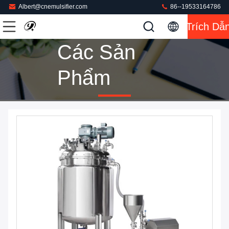
Albert@cnemulsifier.com
86--19533164786
Trích Dẫ
Các Sản
Phẩm