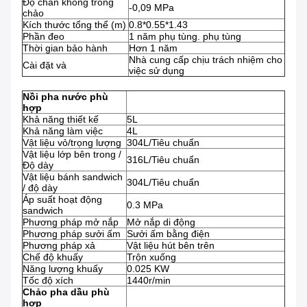
Độ chân không trong
-0,09 MPa
chảo
Kích thước tổng thể (m)
0.8*0.55*1.43
Phần đeo
1 năm phụ tùng. phụ tùng
Thời gian bảo hành
Hơn 1 năm
Nhà cung cấp chịu trách nhiệm cho
Cài đặt và
việc sử dụng
Nồi pha nước phù
hợp
Khả năng thiết kế
5L
Khả năng làm việc
4L
Vật liệu vỏ/trọng lượng
304L/Tiêu chuẩn
Vật liệu lớp bên trong /
316L/Tiêu chuẩn
Độ dày
Vật liệu bánh sandwich
304L/Tiêu chuẩn
/ độ dày
Áp suất hoạt động
0.3 MPa
sandwich
Phương pháp mở nắp
Mở nắp di động
Phương pháp sưởi ấm
Sưởi ấm bằng điện
Phương pháp xả
Vật liệu hút bên trên
Chế độ khuấy
Trộn xuống
Năng lượng khuấy
0.025 KW
Tốc độ xích
1440r/min
Chảo pha dầu phù
hợp